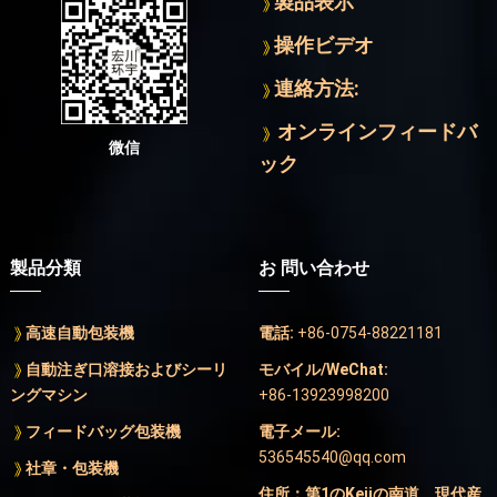
製品表示
操作ビデオ
連絡方法:
オンラインフィードバ
微信
ック
製品分類
お 問い合わせ
高速自動包装機
電話:
+86-0754-88221181
自動注ぎ口溶接およびシーリ
モバイル/WeChat:
ングマシン
+86-13923998200
フィードバッグ包装機
電子メール:
536545540@qq.com
社章・包装機
住所：第1のKejiの南道、現代産