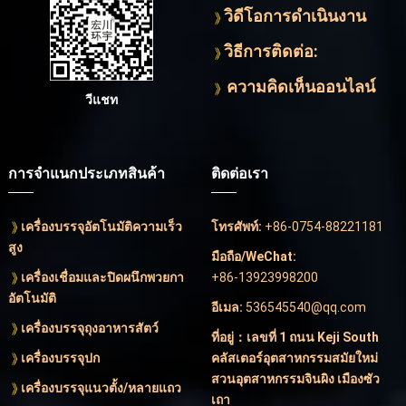
วิดีโอการดําเนินงาน
วิธีการติดต่อ:
ความคิดเห็นออนไลน์
วีแชท
การจําแนกประเภทสินค้า
ติดต่อเรา
เครื่องบรรจุอัตโนมัติความเร็ว
โทรศัพท์:
+86-0754-88221181
สูง
มือถือ/WeChat:
เครื่องเชื่อมและปิดผนึกพวยกา
+86-13923998200
อัตโนมัติ
อีเมล:
536545540@qq.com
เครื่องบรรจุถุงอาหารสัตว์
ที่อยู่：เลขที่ 1 ถนน Keji South
เครื่องบรรจุปก
คลัสเตอร์อุตสาหกรรมสมัยใหม่
สวนอุตสาหกรรมจินผิง เมืองซัว
เครื่องบรรจุแนวตั้ง/หลายแถว
เถา