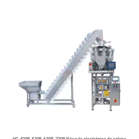
HC-420B-520B-620B-720B Báscula electrónica de solapa