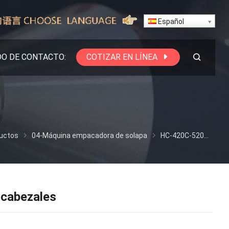
Español
O DE CONTACTO:
COTIZAR EN LÍNEA
uctos
04-Máquina empacadora de solapa
HC-420C-520C620C-720C Máquina empacadora automática de pesadora de 4 cabezales
cabezales