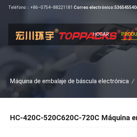
Teléfono：+86–0754–88221181
Correo electrónico:
53654554
HOGAR
PROD
Máquina de embalaje de báscula electrónica
/
HC-420C-520C620C-720C Máquina emp