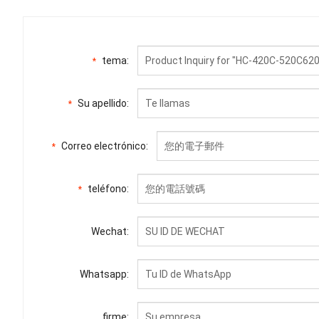
tema:
*
Su apellido:
*
Correo electrónico:
*
teléfono:
*
Wechat:
Whatsapp:
firme: