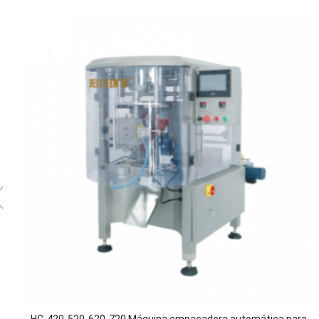
HC-420-520-620-720 Máquina empacadora automática para