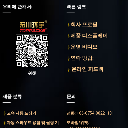
우리에 관해서:
빠른 링크
회사 프로필
제품 디스플레이
운영 비디오
연락 방법:
온라인 피드백
위챗
제품 분류
문의
고속 자동 포장기
전화:
+86-0754-88221181
자동 스파우트 용접 및 씰링 기
모바일/위챗: