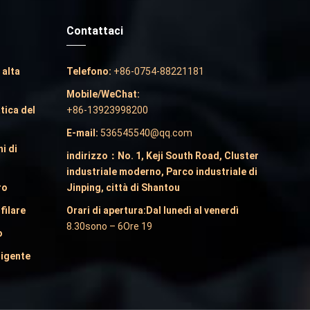
Contattaci
 alta
Telefono:
+86-0754-88221181
Mobile/WeChat:
tica del
+86-13923998200
E-mail:
536545540@qq.com
i di
indirizzo：No. 1, Keji South Road, Cluster
industriale moderno, Parco industriale di
ro
Jinping, città di Shantou
filare
Orari di apertura:Dal lunedì al venerdì
8.30sono – 6Ore 19
o
ligente