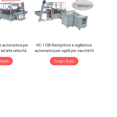
e automatica per
HC-110B Riempitrice e sigillatrice
a ad alta velocità
automatica per ugelli per sacchetti
da imballaggio
di più
Scopri di più