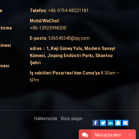
e
Telefon:
+86-0754-88221181
Mobil/WeChat:
ştırma
+86-13923998200
E-posta:
536545540@qq.com
inesi
adres：1, Keji Güney Yolu, Modern Sanayi
Kümesi, Jinping Endüstri Parkı, Shantou
Şehri
inesi
İş vakitleri:Pazartesi'den Cuma'ya
8.30
am
–
6Pm
Hakkımızda
Bize ulaşın
Mesaj bırakın