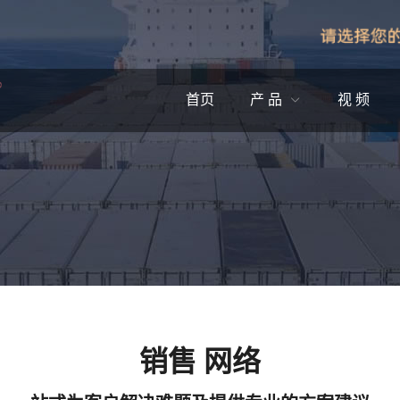
首页
产 品
视 频
销售 网络