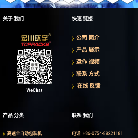
关于 我们
快速 链接
公司 简介
产品 展示
运作 视频
联系 方式
在线 反馈
WeChat
产品 分类
联系 我们
高速全自动包装机
电话:
+86-0754-88221181