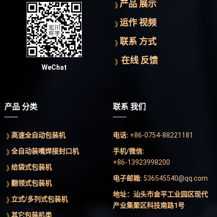
产品 展示
运作 视频
联系 方式
在线 反馈
WeChat
产品 分类
联系 我们
高速全自动包装机
电话:
+86-0754-88221181
全自动装嘴焊接封口机
手机/微信:
+86-13923998200
给袋式包装机
电子邮箱:
536545540@qq.com
翻领式包装机
地址：汕头市金平工业园区现代
立式/多列式包装机
产业集聚区科技南路1号
其它包装机类