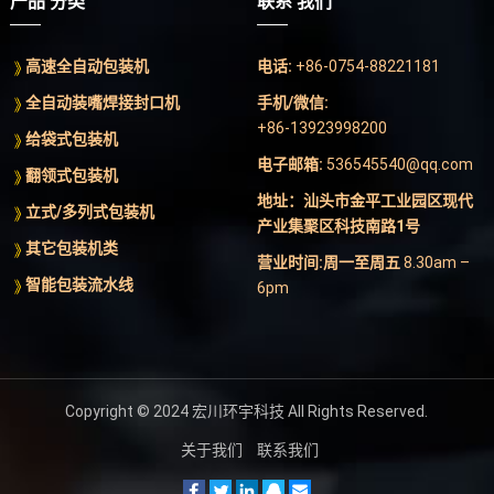
产品 分类
联系 我们
高速全自动包装机
电话:
+86-0754-88221181
全自动装嘴焊接封口机
手机/微信:
+86-13923998200
给袋式包装机
电子邮箱:
536545540@qq.com
翻领式包装机
地址：汕头市金平工业园区现代
立式/多列式包装机
产业集聚区科技南路1号
其它包装机类
营业时间:周一至周五
8.30am –
智能包装流水线
6pm
Copyright © 2024
宏川环宇科技
All Rights Reserved.
关于我们
联系我们