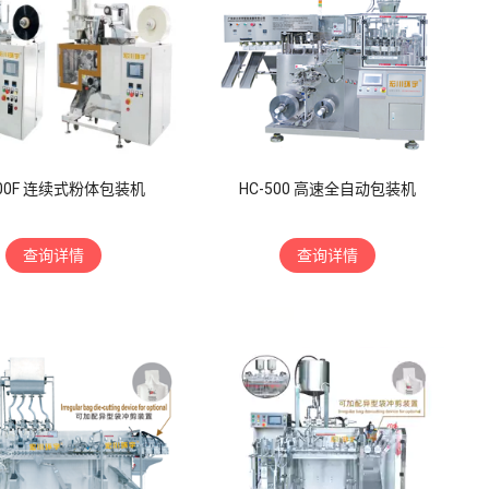
100F 连续式粉体包装机
HC-500 高速全自动包装机
查询详情
查询详情