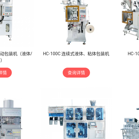
全自动包装机（液体/
HC-100C 连续式液体、粘体包装机
HC-
料）
详情
查询详情