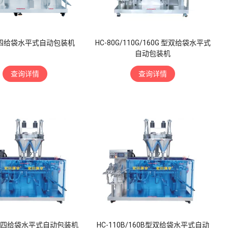
0 四给袋水平式自动包装机
HC-80G/110G/160G 型双给袋水平式
自动包装机
查询详情
查询详情
0型 四给袋水平式自动包装机
HC-110B/160B型双给袋水平式自动