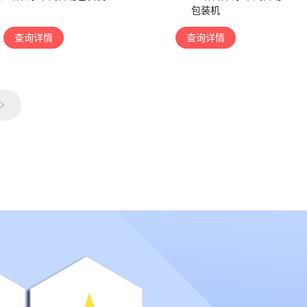
包装机
查询详情
查询详情