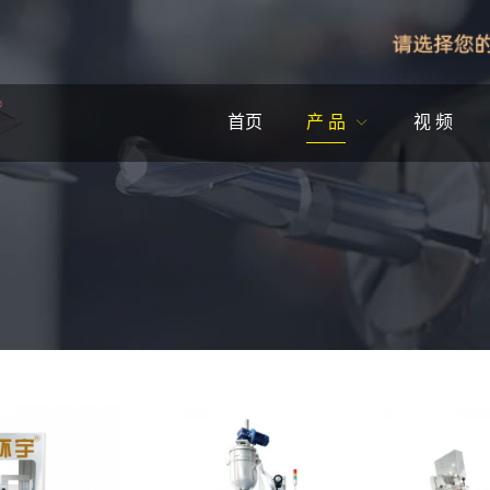
首页
产 品
视 频