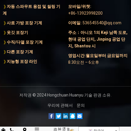
자동 스파우트 용접 및 씰링 기
모바일/위챗:
계
+86-13923998200
사료 가방 포장 기계
이메일:
536545540@qq.com
옷깃 포장기
주소：아니오 1의 Keji 남쪽 도로,
현대 공업 단지, Jinping 공업 단
수직/다열 포장 기계
지, Shantou 시
다른 포장 기계
영업시간:월요일부터 금요일까지
지능형 포장 라인
8.30오전 – 6오후
저작권 © 2024
Hongchuan Huanyu 기술
판권 소유.
우리에 관해서
문의
한국어